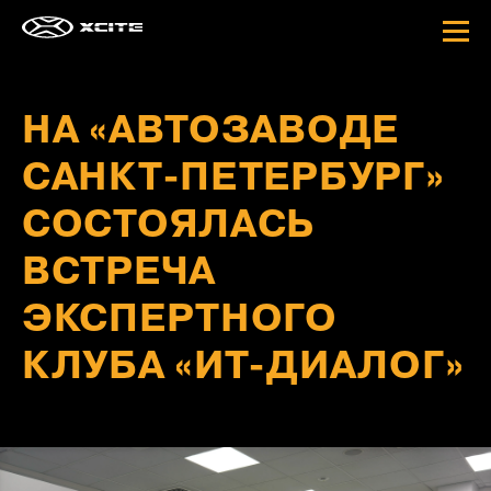
UNDEFINED UNDEFINED
UNDEFINED UNDEFINED
ДОБАВЛЕНА
ДОБАВЛЕНА
В СПИСОК СРАВНЕНИЯ
В СПИСОК СРАВНЕНИЯ
НА «АВТОЗАВОДЕ
Добавлено
Добавлено
Добавлено
0
0
0
ИЗБРАННОЕ
СРАВНИТЬ
автомобилей
САНКТ-ПЕТЕРБУРГ»
автомобилей
автомобилей
СОСТОЯЛАСЬ
ВСТРЕЧА
ЭКСПЕРТНОГО
КЛУБА «ИТ-ДИАЛОГ»